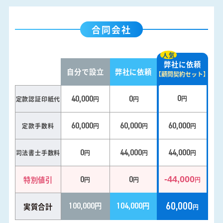
合同会社
人気
弊社に依頼
自分で設立
弊社に依頼
【顧問契約セット】
0
40,000
0
円
定款認証印紙代
円
円
60,000
60,000
60,000
定款手数料
円
円
円
0
44,000
44,000
司法書士手数料
円
円
円
0
0
特別値引
-44,000
円
円
円
60,000
100,000
円
104,000
円
実質合計
円