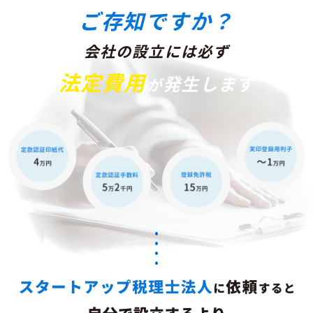
ご存知ですか？
会社の設立には
必
ず
法定費用
発生します
が