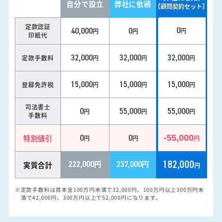
自分で設立
弊社に依頼
【顧問契約セット】
定款認証
0
40,000
0
円
円
円
印紙代
32,000
32,000
32,000
定款手数料
円
円
円
15,000
15,000
15,000
登録免許税
円
円
円
司法書士
0
55,000
55,000
円
円
円
手数料
0
0
特別値引
-55,000
円
円
円
182,000
222,000
円
237,000
円
実質合計
円
※定款手数料は資本金100万円未満で32,000円、100万円以上300万円未
満で42,000円、300万円以上で52,000円になります。