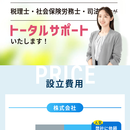
税理士・社会保険労務士・司法書士
が
いたします！
PRICE
設立費用
株式会社
人気
弊社に依頼