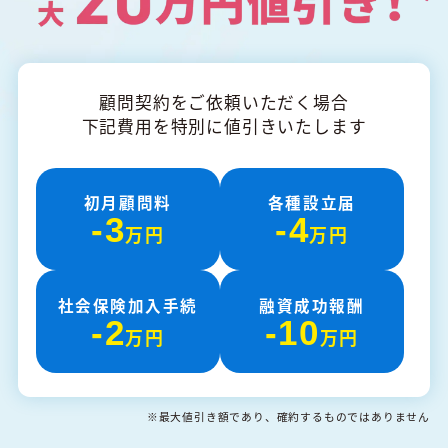
顧問契約をご依頼いただく場合
下記費用を特別に値引きいたします
初月顧問料
各種設立届
-3
-4
万円
万円
社会保険加入手続
融資成功報酬
-2
-10
万円
万円
※最大値引き額であり、確約するものではありません