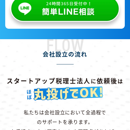
FLOW
会社設立の流れ
スタートアップ税理士法人
依頼後
に
は
私たちは会社設立において全過程で
のサポートを承ります。