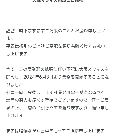
大阪オフィス開設のご挨拶
謹啓
時下ますますご清栄のこととお慶び申し上げ
ます
平
素は格別のご厚誼ご高配を賜り有難く厚くお礼申
し上げます
さて、この度業務の拡張に伴い下記に大阪オフィスを
開設し、2024年6月3日より業務を開始することにな
りました
社員一同、今後ますます社業発展の一助となるべく、
最善の努力を尽くす所存でございますので、何卒ご高
承の上、一層のお引き立てを賜りますようお願い申し
上げます
まずは略儀ながら書中をもってご挨拶申し上げます