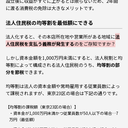
設立後に収益がすぐに上がるとは限らないため
、2年間
に渡る消費税の免除は大きなメリットです。
法人住民税の均等割を最低額にできる
法人化すると、その本店所在地や営業所がある地域に
法
人住民税を支払う義務が発生する
のをご存知ですか？
しかし資本金額を
1,000万円未満にすると、
法人税割と均
等割によって構成される法人住民税のうち、
均等割の部
分を節税
できます。
均等割は法人の資本金額や常時雇用する従業員数によっ
て課税されますが、東京23区の場合は下記の通りです。
【均等割の課税額（東京23区の場合）】
資本金が1,000万円未満かつ従業員数が50人以下の場合…7
万円（最低額）