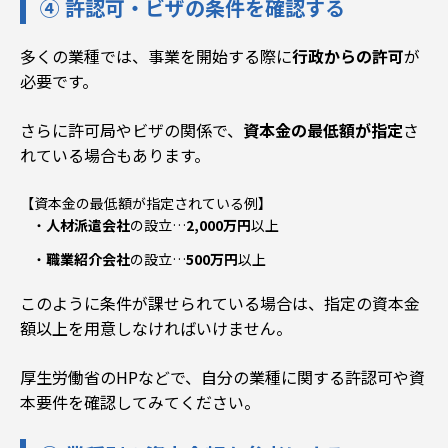
④ 許認可・ビザの条件を確認する
多くの業種では、事業を開始する際に
行政からの許可
が
必要です。
さらに許可局やビザの関係で、
資本金の最低額が指定
さ
れている場合もあります
。
【資本金の最低額が指定されている例】
人材派遣会社
の
設立
…
2
,000万円
以上
職業紹介会社
の
設立
…
5
00万円
以上
このように条件が課せられている場合は、指定の資本金
額以上を用意しなければいけません。
厚生労働省のHP
などで、自分の業種に関する許認可や資
本要件を確認してみてください。