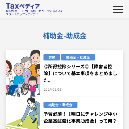
現役税理士・社労士監修「わかりやす過ぎる」
スタートアップメディア！
補助金-助成金
労務
補助金・助成金
◎所得控除シリーズ◎【障害者控
除】について基本事項をまとめまし
た。
2024.02.01
補助金・助成金
予習必須！【明日にチャレンジ中小
企業基盤強化事業助成金】って何？