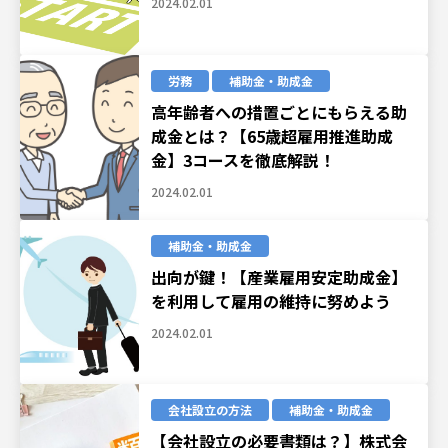
2024.02.01
労務
補助金・助成金
高年齢者への措置ごとにもらえる助
成金とは？【65歳超雇用推進助成
金】3コースを徹底解説！
2024.02.01
補助金・助成金
出向が鍵！【産業雇用安定助成金】
を利用して雇用の維持に努めよう
2024.02.01
会社設立の方法
補助金・助成金
【会社設立の必要書類は？】株式会