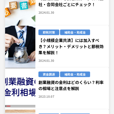
社・合同会社ごとにチェック！
2024.01.30
節税対策
補助金・助成金
【小規模企業共済】には加入すべ
き？メリット・デメリットと節税効
果を解説！
2024.01.30
資金調達
補助金・助成金
創業融資の金利はどのくらい？利率
の相場と注意点を解説
2023.10.07